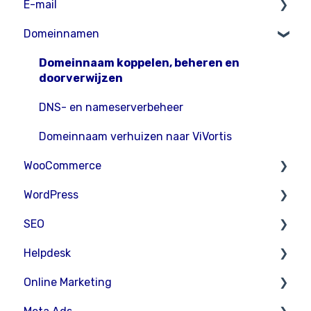
E-mail
Domeinnamen
Inloggen en wachtwoordinstellingen
E-mailinstellingen
Domeinnaam koppelen, beheren en
doorverwijzen
E-mailproblemen oplossen
DNS- en nameserverbeheer
Beheer van e-mailfuncties
Domeinnaam verhuizen naar ViVortis
Spamfilter
WooCommerce
Microsoft 365
WordPress
WooCommerce instellingen
SEO
Algemeen
WordPress-instellingen
Helpdesk
Beheer marketing, kortingscodes en promoties
Algemeen
Yoast
Online Marketing
Beheer verzendmethodes, tarieven en
WooCommerce
Ondersteuning
bezorgopties